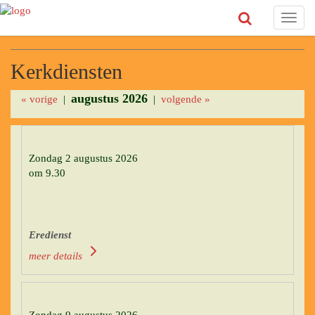
Toggl
navig
Kerkdiensten
augustus 2026
« vorige
|
|
volgende »
Zondag 2 augustus 2026
om 9.30
Eredienst
meer details